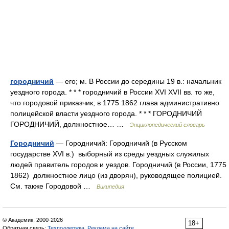
городничий
— его; м. В России до середины 19 в.: начальник
уездного города. * * * городничий в России XVI XVII вв. то же,
что городовой приказчик; в 1775 1862 глава административно
полицейской власти уездного города. * * * ГОРОДНИЧИЙ
ГОРОДНИЧИЙ, должностное… …
Энциклопедический словарь
Городничий
— Городничий: Городничий (в Русском
государстве XVI в.) выборный из среды уездных служилых
людей правитель городов и уездов. Городничий (в России, 1775
1862) должностное лицо (из дворян), руководящее полицией.
См. также Городовой …
Википедия
© Академик, 2000-2026
18+
Обратная связь:
Техподдержка
,
Реклама на сайте