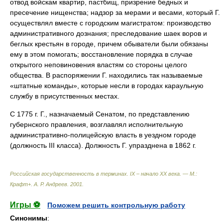
отвод войскам квартир, пастбищ, призрение бедных и
пресечение нищенства; надзор за мерами и весами, который Г.
осуществлял вместе с городским магистратом: производство
административного дознания; преследование шаек воров и
беглых крестьян в городе, причем обыватели были обязаны
ему в этом помогать; восстановление порядка в случае
открытого неповиновения властям со стороны целого
общества. В распоряжении Г. находились так называемые
«штатные команды», которые несли в городах караульную
службу в присутственных местах.
С 1775 г. Г., назначаемый Сенатом, по представлению
губернского правления, возглавлял исполнительную
административно-полицейскую власть в уездном городе
(должность III класса). Должность Г. упразднена в 1862 г.
Российская государственность в терминах. IX – начало XX века. — М.:
Крафт+
.
А. Р. Андреев
.
2001
.
Игры ⚽
Поможем решить контрольную работу
Синонимы
: